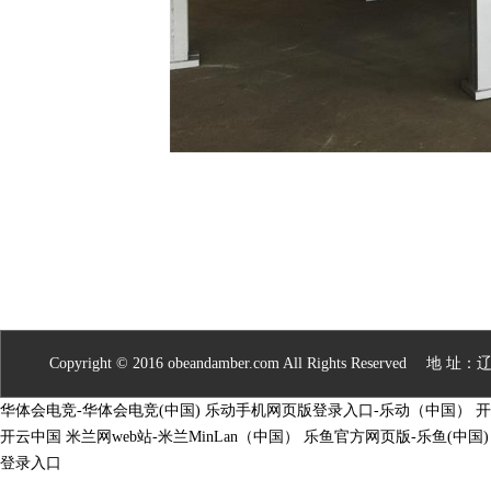
Copyright © 2016 obeandamber.com All Rights R
华体会电竞-华体会电竞(中国)
乐动手机网页版登录入口-乐动（中国）
开
开云中国
米兰网web站-米兰MinLan（中国）
乐鱼官方网页版-乐鱼(中国)
登录入口