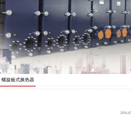
螺旋板式换热器
2016-0