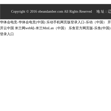
Copyright © 2016 obeandamber.com All Rights R
华体会电竞-华体会电竞(中国)
乐动手机网页版登录入口-乐动（中国）
开
开云中国
米兰网web站-米兰MinLan（中国）
乐鱼官方网页版-乐鱼(中国)
登录入口