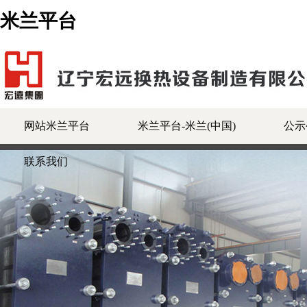
米兰平台
网站米兰平台
米兰平台-米兰(中国)
公示
联系我们