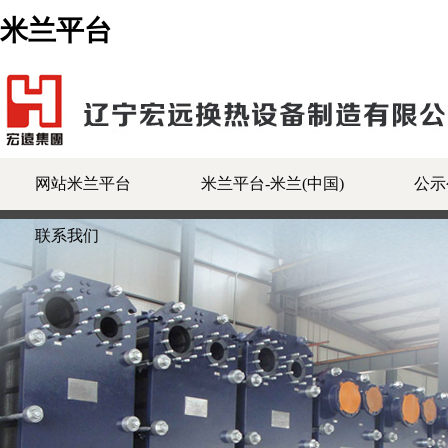
米兰平台
网站米兰平台
米兰平台-米兰(中国)
公示
联系我们