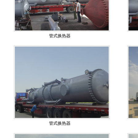
管式换热器
管式换热器