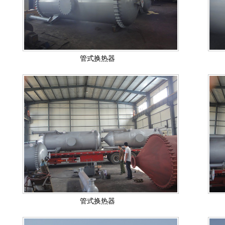
管式换热器
管式换热器