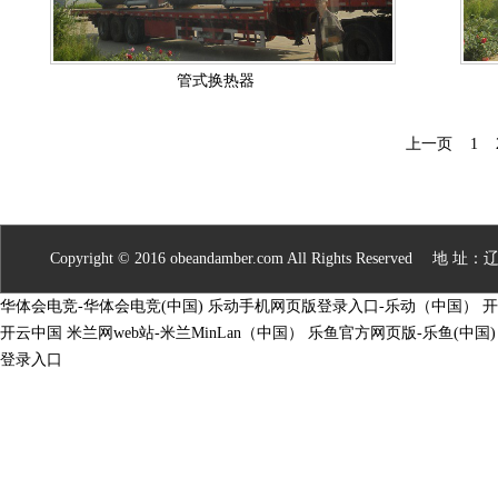
管式换热器
上一页
1
Copyright © 2016 obeandamber.com All Rights R
华体会电竞-华体会电竞(中国)
乐动手机网页版登录入口-乐动（中国）
开
开云中国
米兰网web站-米兰MinLan（中国）
乐鱼官方网页版-乐鱼(中国)
登录入口