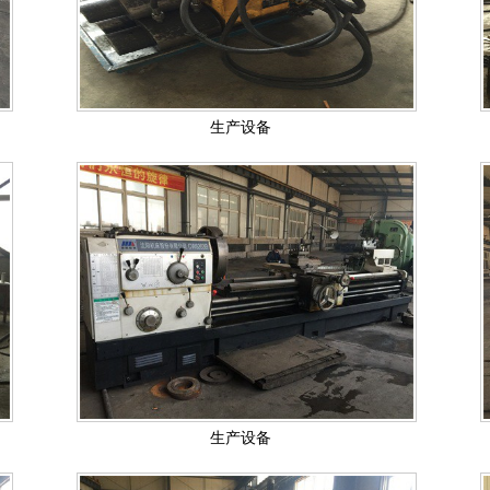
生产设备
生产设备