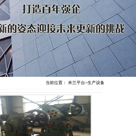
当前位置：
米兰平台
>
生产设备