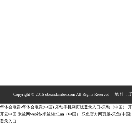
Copyright © 2016 obeandamber.com All Rights R
华体会电竞-华体会电竞(中国)
乐动手机网页版登录入口-乐动（中国）
开
开云中国
米兰网web站-米兰MinLan（中国）
乐鱼官方网页版-乐鱼(中国)
登录入口