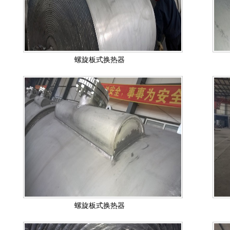
螺旋板式换热器
螺旋板式换热器