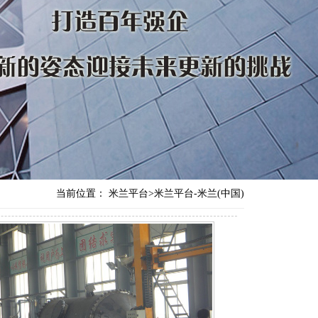
当前位置：
米兰平台
>
米兰平台-米兰(中国)