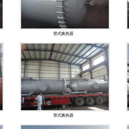
管式换热器
管式换热器