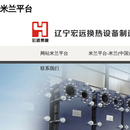
米兰平台
网站米兰平台
米兰平台-米兰(中国)
联系我们