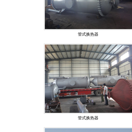
管式换热器
管式换热器