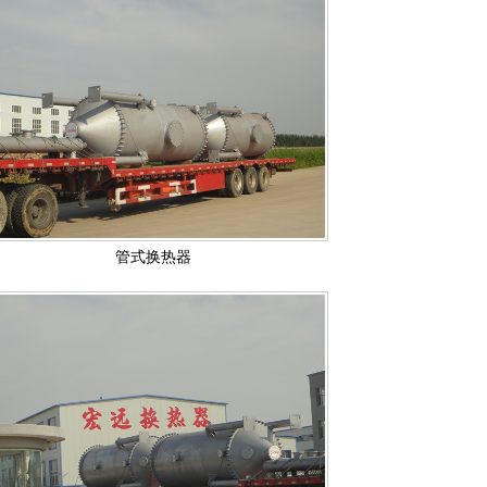
管式换热器