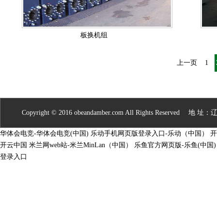
板换机组
上一页
1
Copyright © 2016 obeandamber.com All Rights R
华体会电竞-华体会电竞(中国)
乐动手机网页版登录入口-乐动（中国）
开
开云中国
米兰网web站-米兰MinLan（中国）
乐鱼官方网页版-乐鱼(中国)
登录入口