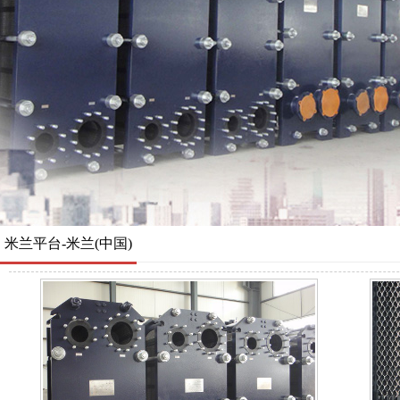
米兰平台-米兰(中国)