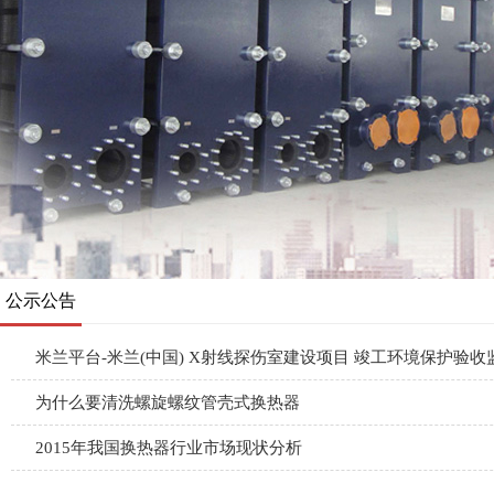
公示公告
米兰平台-米兰(中国) X射线探伤室建设项目 竣工环境保护验收
为什么要清洗螺旋螺纹管壳式换热器
2015年我国换热器行业市场现状分析